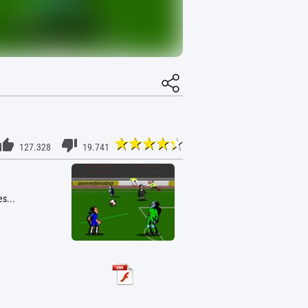
127.328
19.741
s...