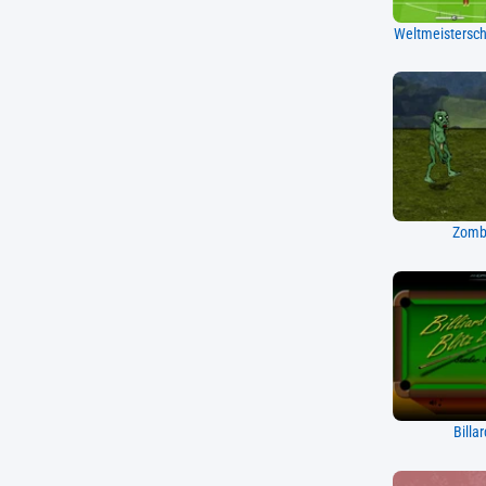
Weltmeistersch
Zombi
Billar