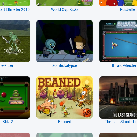
aft Elfmeter 2010
World Cup Kicks
Fußbälle
e-Ritter
Zombokalypse
Billard-Meister
d Blitz 2
Beaned
The Last Stand - Un