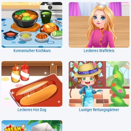
Koreanischer Kochkurs
Leckeres Waffeleis
Leckeres Hot Dog
Lustiger Rettungsgärtner