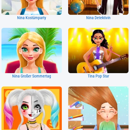
Nina Kostümparty
Nina Detektivin
Nina Großer Sommertag
Tina Pop Star