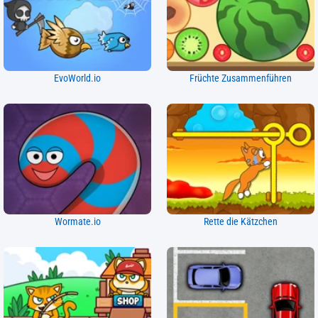
EvoWorld.io
Früchte Zusammenführen
Wormate.io
Rette die Kätzchen