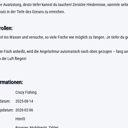
e Ausrüstung, desto tiefer kannst du tauchen! Zerstöre Hindernisse, sammle selt
tz in der Tiefe des Ozeans zu erreichen.
ollen:
el ins Wasser und versuche, so viele Fische wie möglich zu fangen. Je tiefer du g
te Fisch anbeißt, wird die Angelschnur automatisch nach oben gezogen – fang un
 die Luft fliegen!
rmationen:
Crazy Fishing
datum:
2025-08-14
ngsdatum:
2026-02-06
Html5
Browser, Mobilgerät, Tablet