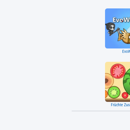
EvoW
Früchte Zu