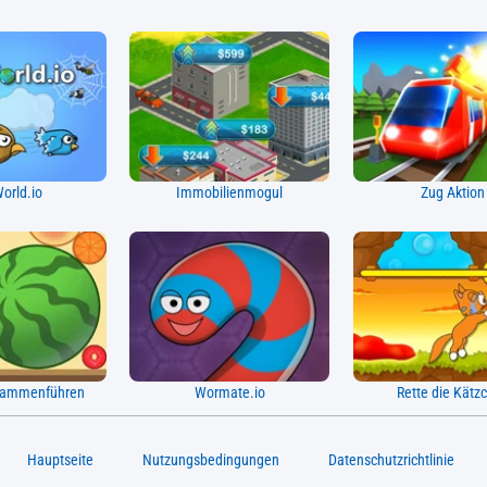
orld.io
Immobilienmogul
Zug Aktion
sammenführen
Wormate.io
Rette die Kätz
Hauptseite
Nutzungsbedingungen
Datenschutzrichtlinie