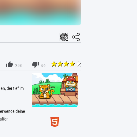
253
66
n, der tief im
Verwende deine
affen