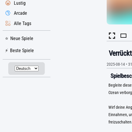
Lustig
Arcade
Alle Tags
Neue Spiele
Beste Spiele
Verrück
2025-08-14
•
3
Spielbesc
Begleite diese
Ozean verborge
Wirf deine An
Einnahmen, um
freizuschalten