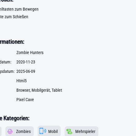
eiltasten zum Bewegen
te zum Schießen
rmationen:
Zombie Hunters
datum:
2020-11-23
ngsdatum:
2025-06-09
Html5
Browser, Mobilgerät, Tablet
Pixel Cave
 Kategorien:
Zombies
Mobil
Mehrspieler