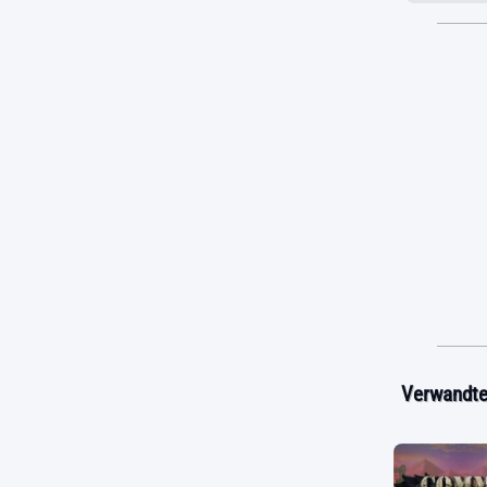
Verwandte 