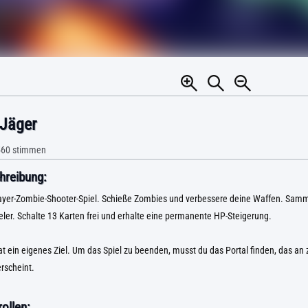
Jäger
560
stimmen
hreibung:
layer-Zombie-Shooter-Spiel. Schieße Zombies und verbessere deine Waffen. Samm
eler. Schalte 13 Karten frei und erhalte eine permanente HP-Steigerung.
t ein eigenes Ziel. Um das Spiel zu beenden, musst du das Portal finden, das an z
erscheint.
ollen: