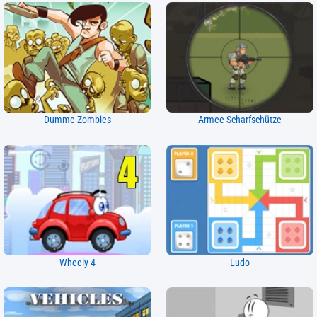
Dumme Zombies
Armee Scharfschütze
Wheely 4
Ludo