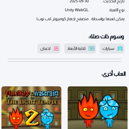
تاريخ التحديث:
2025-09-30
نوع اللعبة:
Unity WebGL
يمكن لعبها بواسطة:
متصفح (جهاز كومبيوتر, لاب توب)
وسوم ذات صلة:
سيارات
ثلاثية الأبعاد
لاعبان
العاب أخرى: