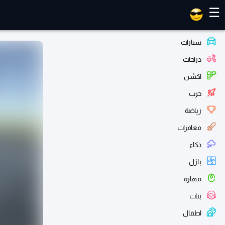
العاب ماهر
☰
سيارات
دراجات
اكشن
حرب
رياضة
مغامرات
ذكاء
بازل
مهارة
بنات
اطفال