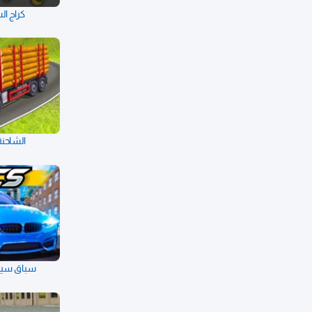
كراج الس
الشاحنة
سباق سيار