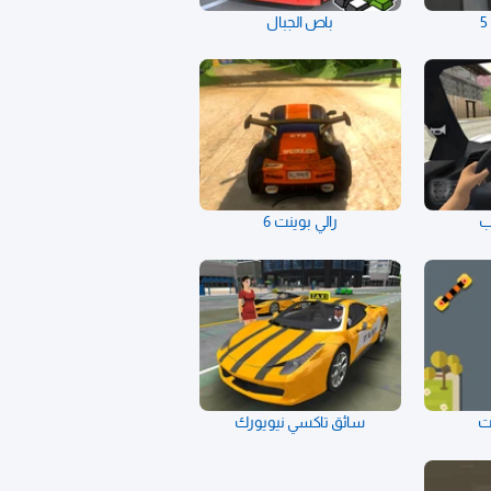
باص الجبال
ب
رالي بوينت 6
ت
سائق تاكسي نيويورك