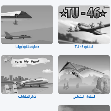
الطائرة TU 46
حماية طائرة أوباما
الطيران الشراعي
كراج الطيارات