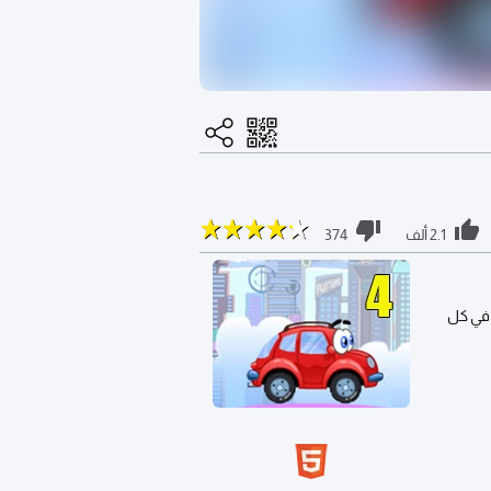
2.1 ألف
374
ي في كل