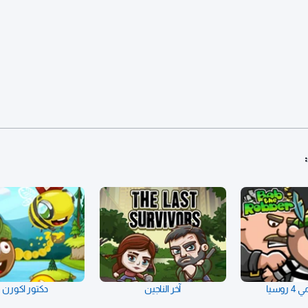
روسيا
آخر الناجين
دكتور اكورن 2