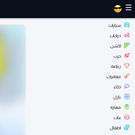
العاب ماهر
☰
سيارات
دراجات
اكشن
حرب
رياضة
مغامرات
ذكاء
بازل
مهارة
بنات
اطفال