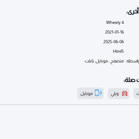
خرى:
Wheely 4
2021-01-16
2025-06-06
Html5
واسطة:
متصفح , موبايل, تابلت
 صلة:
ت
ويلي
موبايل