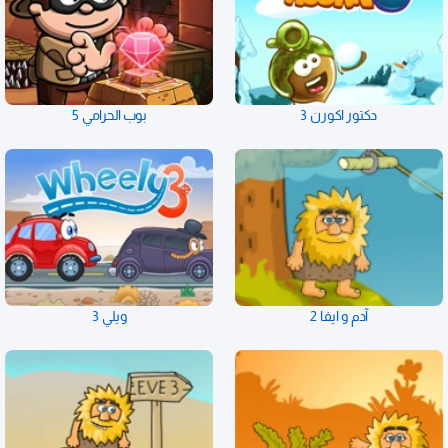
دكتور اكورن 3
بوب الحرامي 5
آدم و ايفا 2
ويلي 3