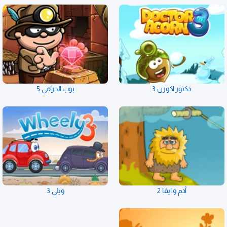
دكتور اكورن 3
بوب الحرامي 5
آدم و ايفا 2
ويلي 3