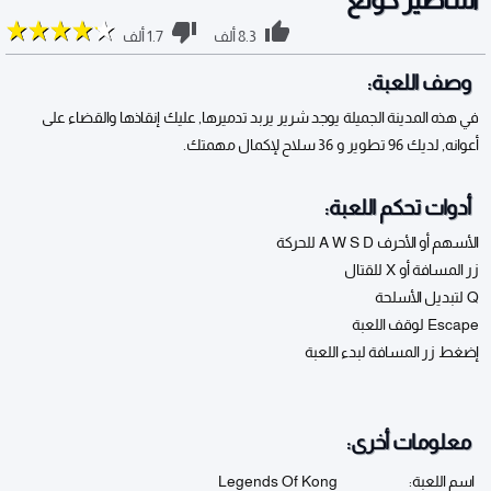
8.3 ألف
1.7 ألف
وصف اللعبة:
في هذه المدينة الجميلة يوجد شرير يربد تدميرها, عليك إنقاذها والقضاء على
أعوانه, لديك 96 تطوير و 36 سلاح لإكمال مهمتك.
أدوات تحكم اللعبة:
الأسهم أو الأحرف A W S D للحركة
زر المسافة أو X للقتال
Q لتبديل الأسلحة
Escape لوقف اللعبة
إضغط زر المسافة لبدء اللعبة
معلومات أخرى:
اسم اللعبة:
Legends Of Kong