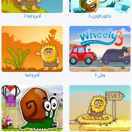
دكتور اكورن 3
آدم و ايفا 2
ويلي 3
آدم و ايفا