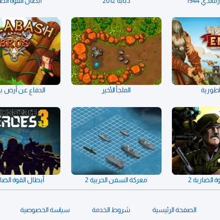
ندي 1944
دبابة 2012
أبطال القوة الض
راطورية
الملجأ الأخير
الدفاع عن أرض 
 الضاربة 2
معركة السفن الحربية 2
أبطال القوة الضارب
الصفحة الرئيسية
شروط الخدمة
سياسة الخصوصية