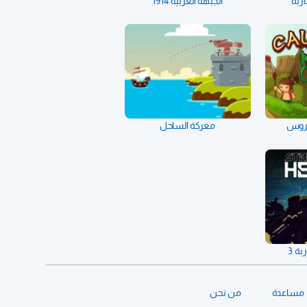
اربة
الجبهة الغربية 1914
بروس
معركة الساحل
ة 3
مساعدة
من نحن