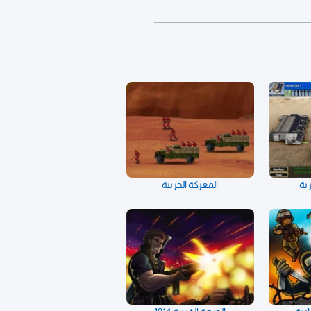
رية
المعركة الحربية