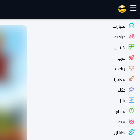
العاب ماهر
☰
سيارات
دراجات
اكشن
حرب
رياضة
مغامرات
ذكاء
بازل
مهارة
بنات
اطفال