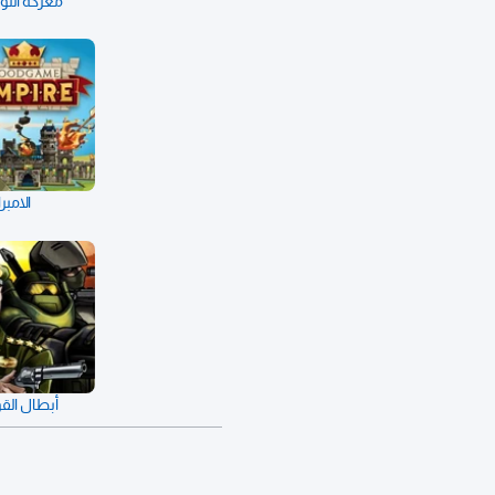
معركة النورما
الامب
أبطال القوة