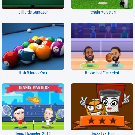
Billiards Gamezer
Penaltı Vuruşları
Hızlı Bilardo Kralı
Basketbol Efsaneleri
Tenis Efsaneleri 2016
Basket ve Top