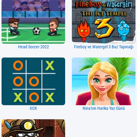
Head Soccer 2022
Fireboy ve Watergirl 3 Buz Tapınağı
XOX
Nina'nın Harika Yaz Günü