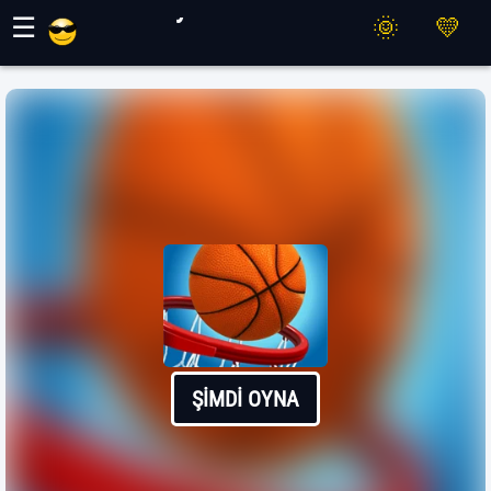
Maher Oyunları
☰
ŞIMDI OYNA