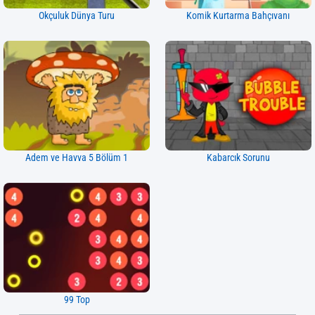
Okçuluk Dünya Turu
Komik Kurtarma Bahçıvanı
Adem ve Havva 5 Bölüm 1
Kabarcık Sorunu
99 Top