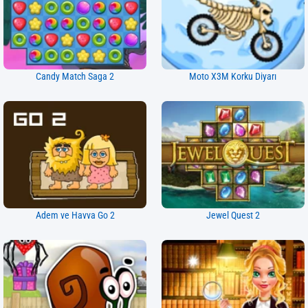
Candy Match Saga 2
Moto X3M Korku Diyarı
Adem ve Havva Go 2
Jewel Quest 2