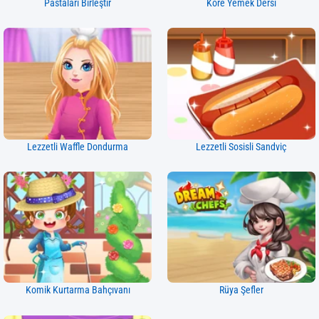
Pastaları Birleştir
Kore Yemek Dersi
Lezzetli Waffle Dondurma
Lezzetli Sosisli Sandviç
Komik Kurtarma Bahçıvanı
Rüya Şefler