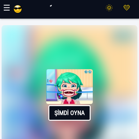
Maher Oyunları
☰
ŞIMDI OYNA