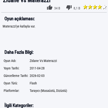
Zidane Vs Materazzi
34 B
8,1 B
Oyun açıklaması:
Materazzi'ye kafayla vur.
Daha Fazla Bilgi:
Oyun Adı:
Zidane Vs Materazzi
Yayın Tarihi:
2011-04-28
Güncelleme Tarihi:
2026-02-03
Oyun Türü:
Flash
Platformlar:
Tarayıcı (Masaüstü, Dizüstü)
İlgili Kategoriler: