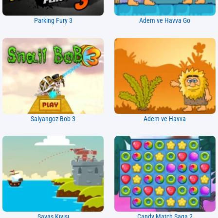
Parking Fury 3
Adem ve Havva Go
Salyangoz Bob 3
Adem ve Havva
Savaş Kıyısı
Candy Match Saga 2