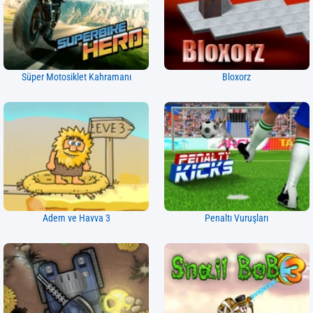
Süper Motosiklet Kahramanı
Bloxorz
Adem ve Havva 3
Penaltı Vuruşları