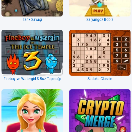
Tank Savaşı
Salyangoz Bob 3
Fireboy ve Watergirl 3 Buz Tapınağı
Sudoku Classic