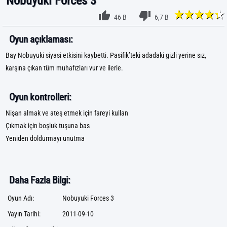
Nobuyuki Forces 3
46 B
6,7 B
Oyun açıklaması:
Bay Nobuyuki siyasi etkisini kaybetti. Pasifik’teki adadaki gizli yerine sız,
karşına çıkan tüm muhafızları vur ve ilerle.
Oyun kontrolleri:
Nişan almak ve ateş etmek için fareyi kullan
Çıkmak için boşluk tuşuna bas
Yeniden doldurmayı unutma
Daha Fazla Bilgi:
Oyun Adı:
Nobuyuki Forces 3
Yayın Tarihi:
2011-09-10