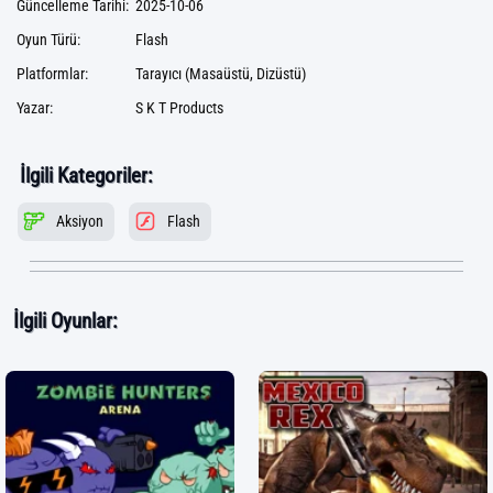
Güncelleme Tarihi:
2025-10-06
Oyun Türü:
Flash
Platformlar:
Tarayıcı (Masaüstü, Dizüstü)
Yazar:
S K T Products
İlgili Kategoriler:
Aksiyon
Flash
İlgili Oyunlar: