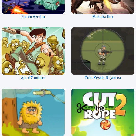
Zombi Avcıları
Meksika Rex
Aptal Zombiler
Ordu Keskin Nişancısı