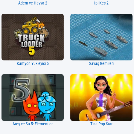
Adem ve Havva 2
İpi Kes 2
Kamyon Yükleyici 5
Savaş Gemileri
Ateş ve Su 5: Elementler
Tina Pop Star