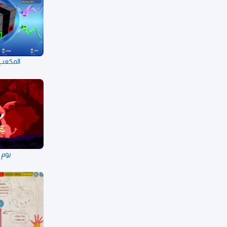
المكعب 
يوم د