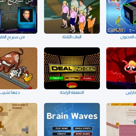
المجنون
البنات الثلاثة
من سيربح المل
ارلين
الصفقة الرابحة
دعها تشرب