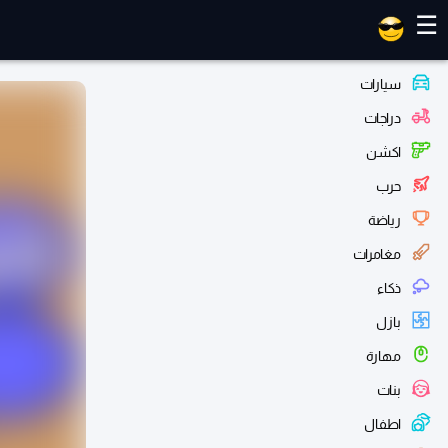
العاب ماهر
☰
سيارات
دراجات
اكشن
حرب
رياضة
مغامرات
ذكاء
بازل
مهارة
بنات
اطفال