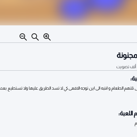
مجنونة
تصويت
ة:
 تلتهم الطعام و انتبه الى اين توجه الافعى كي لا تسد الطريق عليها ولا تستطيع بعد
 اللعبة:
م