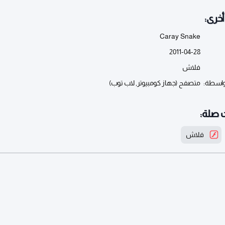
خرى:
Caray Snake
2011-04-28
فلاش
واسطة:
متصفح (جهاز كومبيوتر, لاب توب)
 صلة:
فلاش