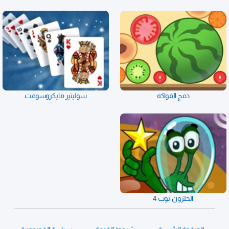
دمج الفواكه
سوليتير مايكروسوفت
الحلزون بوب 4