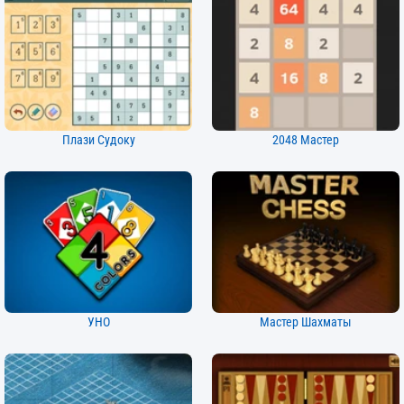
Плази Судоку
2048 Мастер
УНО
Мастер Шахматы