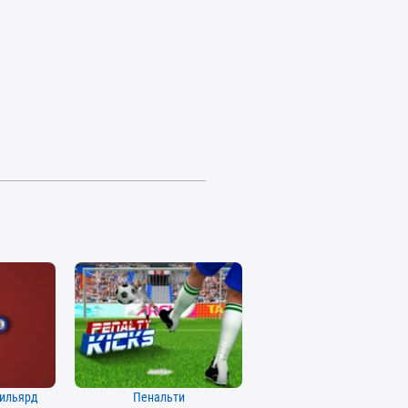
Бильярд
Пенальти