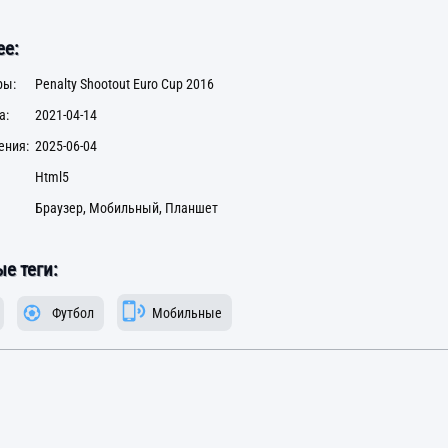
е:
ры:
Penalty Shootout Euro Cup 2016
а:
2021-04-14
ения:
2025-06-04
Html5
Браузер, Мобильный, Планшет
е теги:
Футбол
Мобильные