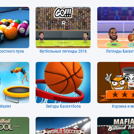
ростного пула
Футбольные легенды 2016
Легенды Баске
 Master
Звёзды Баскетбола
Корзина и м