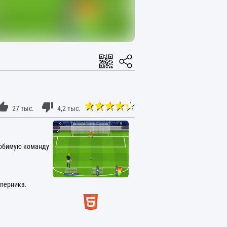
27 тыс.
4,2 тыс.
любимую команду
оперника.