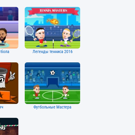
тбола
Легенды тенниса 2016
яч
Футбольные Мастера