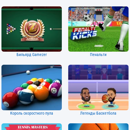
Бильярд Gamezer
Пенальти
Король скоростного пула
Легенды Баскетбола