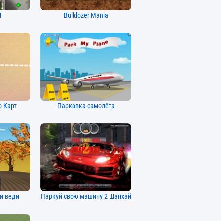
T
Bulldozer Mania
 Карт
Парковка самолёта
 и веди
Паркуй свою машину 2 Шанхай