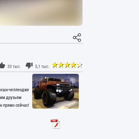
33 тыс.
5,1 тыс.
 экшн-челлендже
ним друзьям
н прямо сейчас!