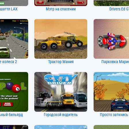
 шаттл LAX
Мэтр на спасении
Drivers Ed G
 колеса 2
Трактор Мания
Парковка Марио
ьный бильярд
Городской водитель
Просто заткнись