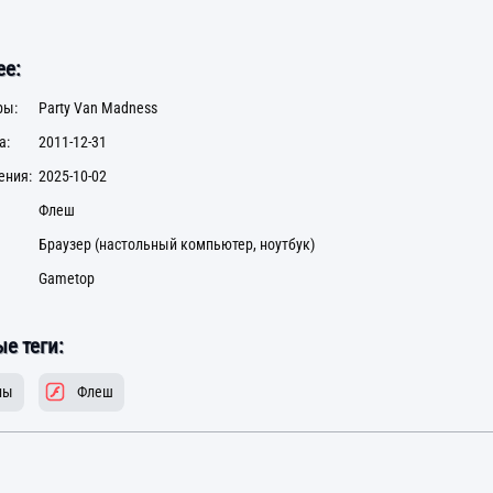
е:
ры:
Party Van Madness
а:
2011-12-31
ения:
2025-10-02
Флеш
Браузер (настольный компьютер, ноутбук)
Gametop
е теги:
ны
Флеш