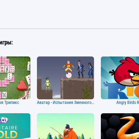
игры:
ня Трипикс
Аватар - Испытания Змеиного Перехода
Angry Birds R