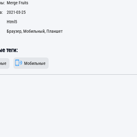
ры:
Merge Fruits
а:
2021-03-25
Html5
Браузер, Мобильный, Планшет
е теги:
ные
Мобильные