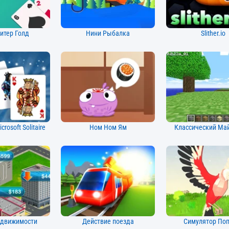
итер Голд
Нини Рыбалка
Slither.io
rosoft Solitaire
Ном Ном Ям
Классический Ма
едвижимости
Действие поезда
Симулятор Поп