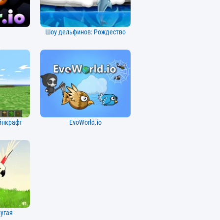
Шоу дельфинов: Рождество
йнкрафт
EvoWorld.io
угая