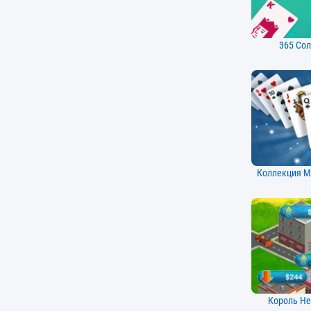
365 Сол
Коллекция Mic
Король Н