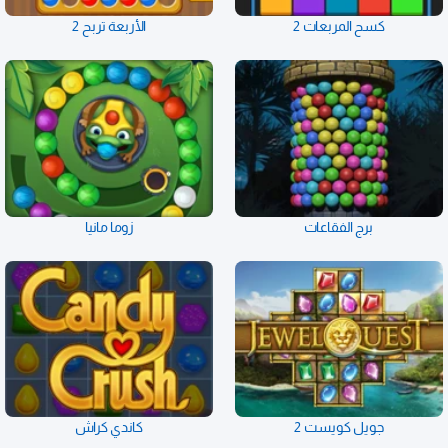
كسح المربعات 2
الأربعة تربح 2
برج الفقاعات
زوما مانيا
جويل كويست 2
كاندي كراش