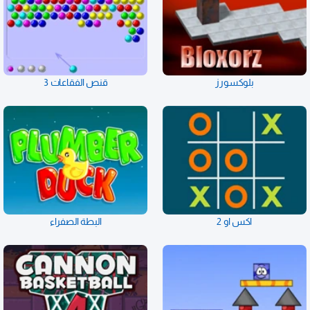
بلوكسورز
قنص الفقاعات 3
اكس او 2
البطة الصفراء