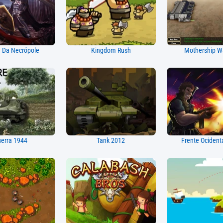
 Da Necrópole
Kingdom Rush
Mothership W
erra 1944
Tank 2012
Frente Ocident