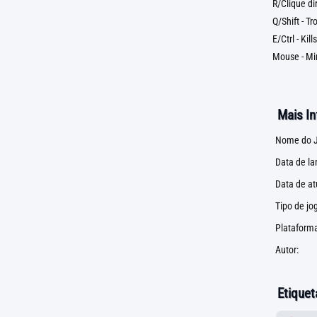
R/Clique di
Q/Shift - T
E/Ctrl - Kill
Mouse - Mir
Mais I
Nome do J
Data de l
Data de at
Tipo de jo
Plataforma
Autor:
Etiquet