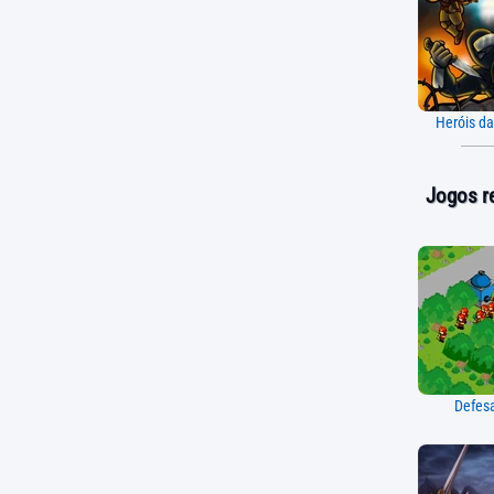
Heróis d
Jogos r
Defesa