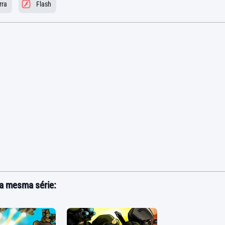
rra
Flash
a mesma série: