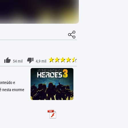
54 mil
4,9 mil
conteúdo e
cê nesta enorme