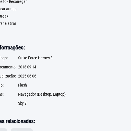
reito - Recarregar
rocar armas
streak
ar e atirar
nformações:
ogo:
Strike Force Heroes 3
ançamento:
2018-09-14
ualização:
2025-06-06
go:
Flash
s:
Navegador (Desktop, Laptop)
Sky 9
as relacionadas: