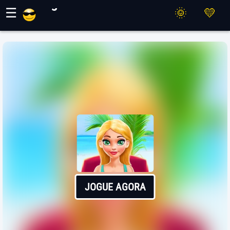
Jogos Maher
☰
JOGUE AGORA