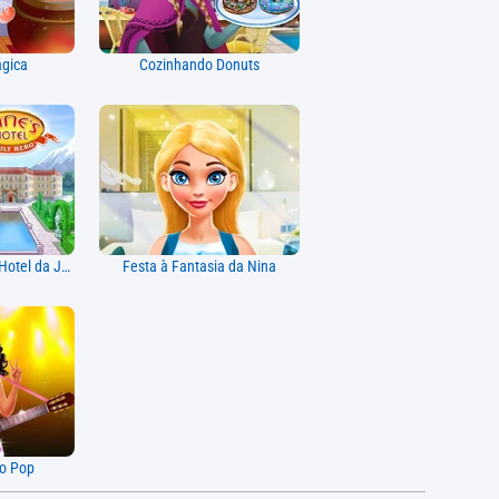
gica
Cozinhando Donuts
Herói da Família do Hotel da Jane
Festa à Fantasia da Nina
do Pop