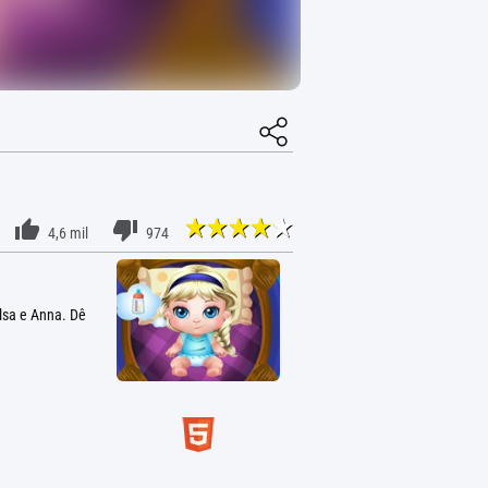
4,6 mil
974
lsa e Anna. Dê