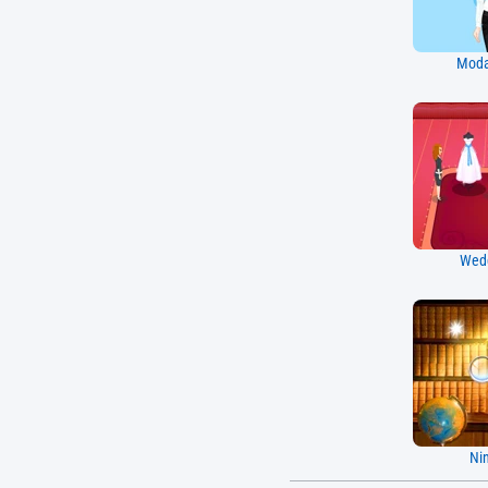
Moda
Wed
Ni