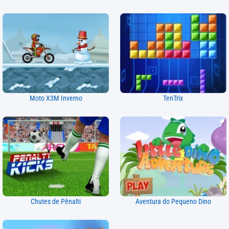
Moto X3M Inverno
TenTrix
Chutes de Pênalti
Aventura do Pequeno Dino