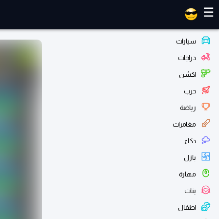
العاب ماهر
☰
سيارات
دراجات
اكشن
حرب
رياضة
مغامرات
ذكاء
بازل
مهارة
بنات
اطفال