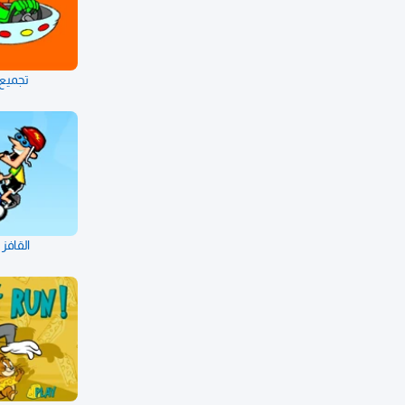
تجميع 
القافز