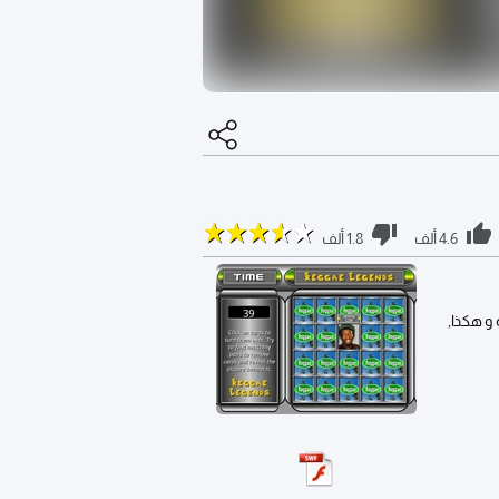
4.6 ألف
1.8 ألف
 و هكذا,