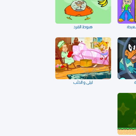
سعيدة
هبوط القرد
ة
ليلى و الذئب