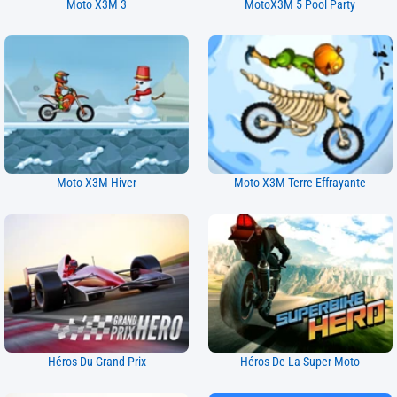
Moto X3M 3
MotoX3M 5 Pool Party
Moto X3M Hiver
Moto X3M Terre Effrayante
Héros Du Grand Prix
Héros De La Super Moto