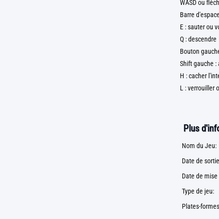
WASD ou flèch
Barre d'espace
E : sauter ou v
Q : descendre
Bouton gauche 
Shift gauche :
H : cacher l'in
L : verrouiller
Plus d'in
Nom du Jeu:
Date de sortie
Date de mise 
Type de jeu:
Plates-formes