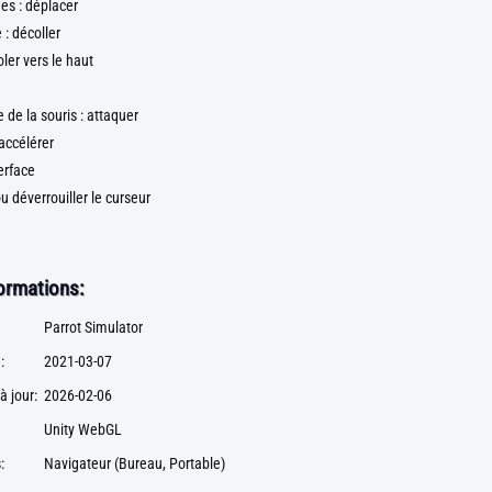
es : déplacer
 : décoller
oler vers le haut
de la souris : attaquer
 accélérer
terface
 ou déverrouiller le curseur
formations:
Parrot Simulator
:
2021-03-07
à jour:
2026-02-06
Unity WebGL
:
Navigateur (Bureau, Portable)