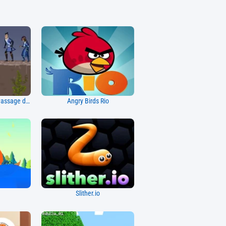
Avatar - Épreuves du Passage du Serpent
Angry Birds Rio
y
Slither.io