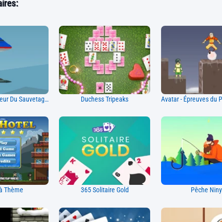
ires:
Mission Défenseur Du Sauvetage Obama
Duchess Tripeaks
 à Thème
365 Solitaire Gold
Pêche Nin