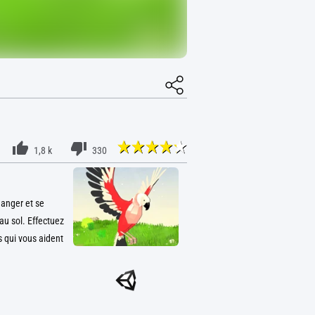
1,8 k
330
manger et se
au sol. Effectuez
s qui vous aident