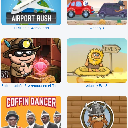
Furia En El Aeropuerto
Wheely 3
Bob el Ladrón 5: Aventura en el Templo
Adam y Eva 3