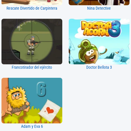
Rescate Divertido de Carpintera
Nina Detective
Francotirador del ejército
Doctor Bellota 3
Adam y Eva 6