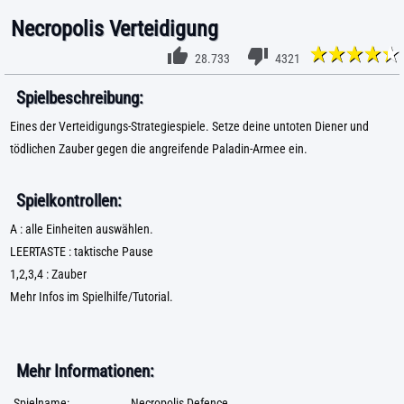
Necropolis Verteidigung
28.733
4321
Spielbeschreibung:
Eines der Verteidigungs-Strategiespiele. Setze deine untoten Diener und
tödlichen Zauber gegen die angreifende Paladin-Armee ein.
Spielkontrollen:
A : alle Einheiten auswählen.
LEERTASTE : taktische Pause
1,2,3,4 : Zauber
Mehr Infos im Spielhilfe/Tutorial.
Mehr Informationen:
Spielname:
Necropolis Defence