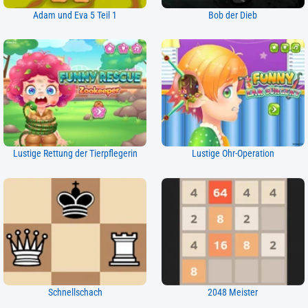
Adam und Eva 5 Teil 1
Bob der Dieb
Lustige Rettung der Tierpflegerin
Lustige Ohr-Operation
Schnellschach
2048 Meister