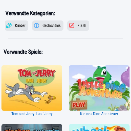
Verwandte Kategorien:
Kinder
Gedächtnis
Flash
Verwandte Spiele:
Tom und Jerry: Lauf Jerry
Kleines Dino-Abenteuer