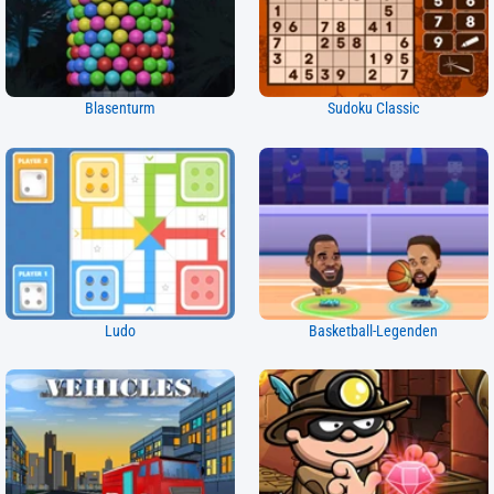
Blasenturm
Sudoku Classic
Ludo
Basketball-Legenden