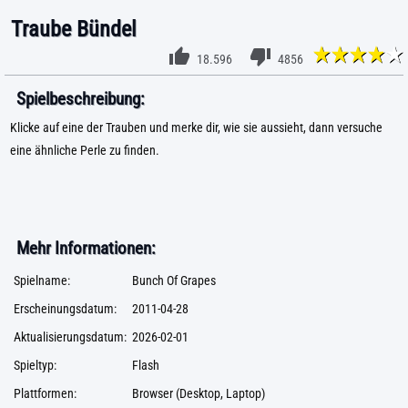
Traube Bündel
18.596
4856
Spielbeschreibung:
Klicke auf eine der Trauben und merke dir, wie sie aussieht, dann versuche
eine ähnliche Perle zu finden.
Mehr Informationen:
Spielname:
Bunch Of Grapes
Erscheinungsdatum:
2011-04-28
Aktualisierungsdatum:
2026-02-01
Spieltyp:
Flash
Plattformen:
Browser (Desktop, Laptop)