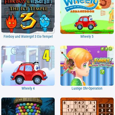
Fireboy und Watergirl 3 Eis-Tempel
Wheely 5
Wheely 4
Lustige Ohr-Operation