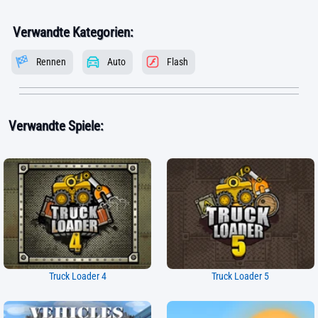
Verwandte Kategorien:
Rennen
Auto
Flash
Verwandte Spiele:
Truck Loader 4
Truck Loader 5