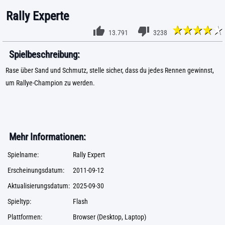
Rally Experte
13.791
3238
Spielbeschreibung:
Rase über Sand und Schmutz, stelle sicher, dass du jedes Rennen gewinnst,
um Rallye-Champion zu werden.
Mehr Informationen:
Spielname:
Rally Expert
Erscheinungsdatum:
2011-09-12
Aktualisierungsdatum:
2025-09-30
Spieltyp:
Flash
Plattformen:
Browser (Desktop, Laptop)