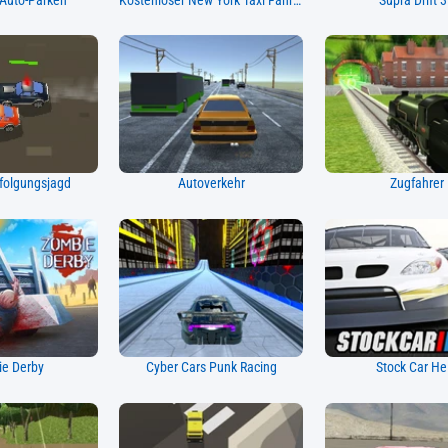
Auto-Parken
Kostenloser New York Taxi Fahrer 3D Sim
Supra Drift 
rfolgungsjagd
Autoverkehr
Zugfahrer
e Derby
Cyber Cars Punk Racing
Stock Car He