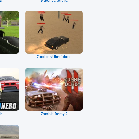
3D
Wütende Straße
Zombies Überfahren
ld
Zombie Derby 2