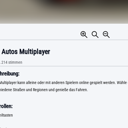
 Autos Multiplayer
.214
stimmen
hreibung:
ultiplayer kann alleine oder mit anderen Spielern online gespielt werden. Wähle 
hiedene Straßen und Regionen und genieße das Fahren.
ollen:
iltasten