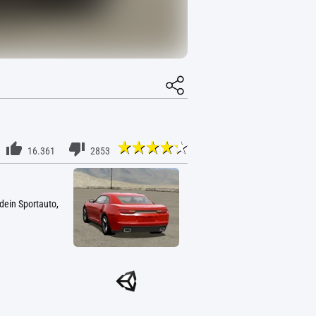
16.361
2853
dein Sportauto,