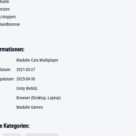
hseln
setzen
n/stoppen
 Handbremse
rmationen:
Madalin Cars Multiplayer
datum:
2021-03-27
ngsdatum:
2025-09-30
Unity WebGL
Browser (Desktop, Laptop)
Madalin Games
 Kategorien: