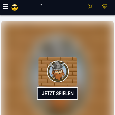
Maher Spiele
☰
JETZT SPIELEN