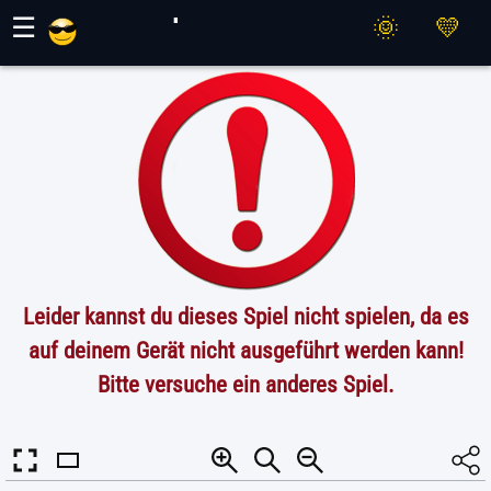
Maher Spiele
☰
Leider kannst du dieses Spiel nicht spielen, da es
auf deinem Gerät nicht ausgeführt werden kann!
Bitte versuche ein anderes Spiel.