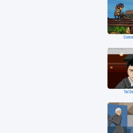
Comm
Tal D