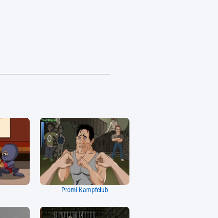
a
Promi-Kampfclub