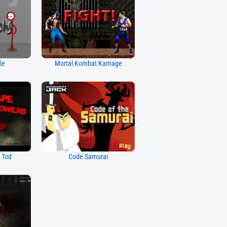
ße
Mortal Kombat Karnage
 Tod
Code Samurai