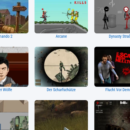
ando 2
Arcane
Dynasty Stra
er Wölfe
Der Scharfschütze
Flucht Vor Dem