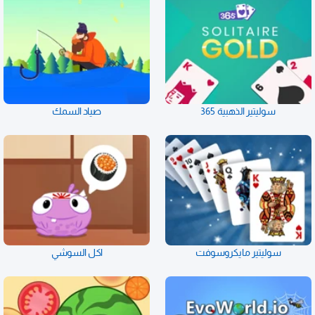
سوليتير الذهبية 365
صياد السمك
سوليتير مايكروسوفت
اكل السوشي