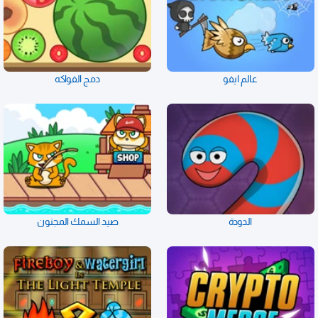
عالم ايفو
دمج الفواكه
الدودة
صيد السمك المجنون