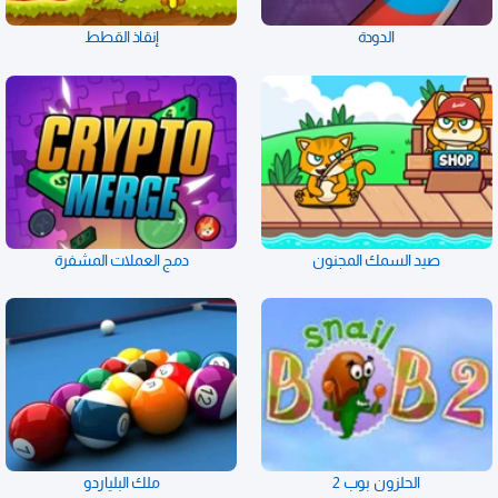
الدودة
إنقاذ القطط
صيد السمك المجنون
دمج العملات المشفرة
الحلزون بوب 2
ملك البلياردو