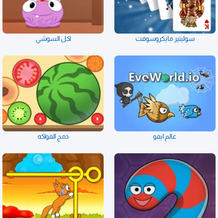
سوليتير مايكروسوفت
اكل السوشي
عالم ايفو
دمج الفواكه