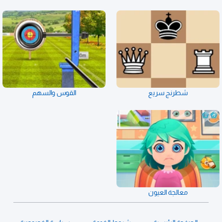
شطرنج سريع
القوس والسهم
معالجة العيون