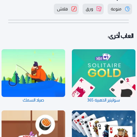
منوعة
ورق
فلاش
العاب أخرى:
سوليتير الذهبية 365
صياد السمك