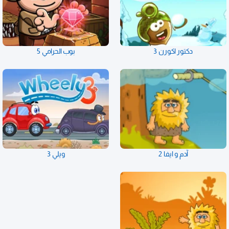
دكتور اكورن 3
بوب الحرامي 5
آدم و ايفا 2
ويلي 3