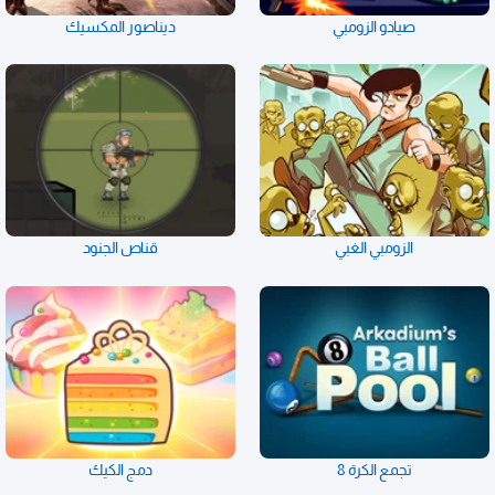
صيادو الزومبي
ديناصور المكسيك
الزومبي الغبي
قناص الجنود
تجمع الكرة 8
دمج الكيك