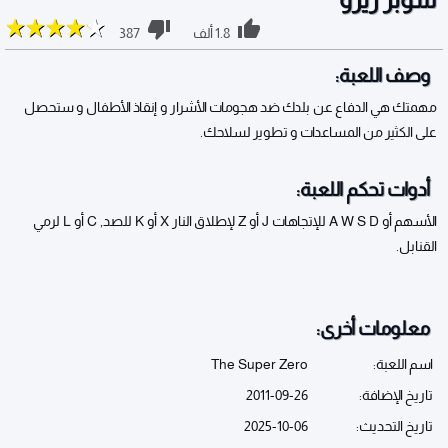
1.8 ألف
387
وصف اللعبة:
مهمتك هي الدفاع عن بلدك ضد هجومات الأشرار و إنقاذ الأطفال و ستحصل
على الكثير من المساعدات و تطوير لسلاحك.
أدوات تحكم اللعبة:
الأسهم أو A W S D للإتجاهات J أو Z لإطلاق النار X أو K للصد, C أو L لرمي
القنابل.
معلومات أخرى:
اسم اللعبة:
The Super Zero
تاريخ الإضافة:
2011-09-26
تاريخ التحديث:
2025-10-06