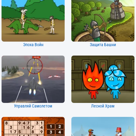
Эпоха Войн
Защита Башни
Управляй Самолетом
Лесной Храм